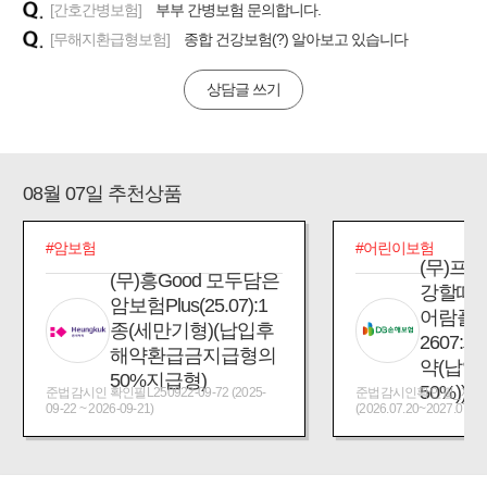
[간호간병보험]
부부 간병보험 문의합니다.
[무해지환급형보험]
종합 건강보험(?) 알아보고 있습니다
상담글 쓰기
08월 07일 추천상품
#암보험
#어린이보험
(무)프
(무)흥Good 모두담은
강할때
암보험Plus(25.07):1
어람플
종(세만기형)(납입후
2607:
해약환급금지급형의
약(납입
50%지급형)
50%))
준법감시인 확인필L250922-09-72 (2025-
준법감시인확인필_제2026
09-22 ~ 2026-09-21)
(2026.07.20~2027.07.19