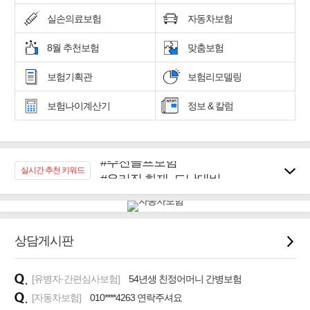
실손의료보험
자동차보험
8월 추천보험
맞춤보험
보험기획관
보험리모델링
보험나이계산기
정보 & 칼럼
#추천골프보험
#우리집 화재, 도난대비
실시간 추천 키워드
#노후대비 연금재테크!
#임플란트, 치아치료보장
#어린이 종합보장
상담게시판
#교통사고대비 운전자보험
#무해지 건강보험
#바뀌기전에 4세대 가입
[유병자·간편심사보험]
54년생 친정어머니 간병보험
[자동차보험]
010****4263 연락주셔요