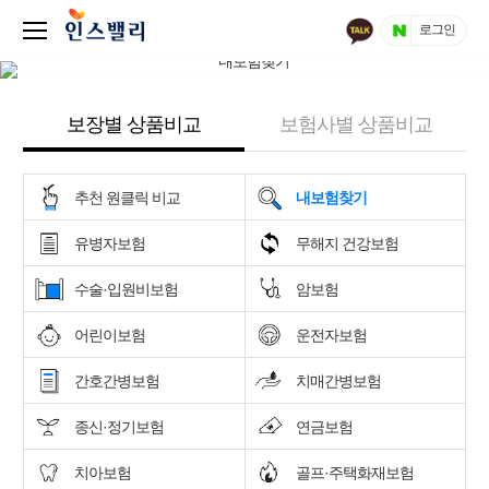
로그인
보장별 상품비교
보험사별 상품비교
추천 원클릭 비교
내보험찾기
유병자보험
무해지 건강보험
수술·입원비보험
암보험
어린이보험
운전자보험
간호간병보험
치매간병보험
종신·정기보험
연금보험
치아보험
골프·주택화재보험