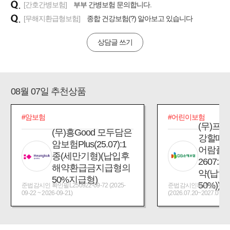
[간호간병보험]
부부 간병보험 문의합니다.
[무해지환급형보험]
종합 건강보험(?) 알아보고 있습니다
상담글 쓰기
08월 07일 추천상품
#암보험
#어린이보험
(무)프
(무)흥Good 모두담은
강할때
암보험Plus(25.07):1
어람플
종(세만기형)(납입후
2607:
해약환급금지급형의
약(납입
50%지급형)
50%))
준법감시인 확인필L250922-09-72 (2025-
준법감시인확인필_제2026
09-22 ~ 2026-09-21)
(2026.07.20~2027.07.19