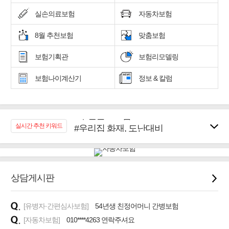
실손의료보험
자동차보험
8월 추천보험
맞춤보험
보험기획관
보험리모델링
보험나이계산기
정보 & 칼럼
#우리집 화재, 도난대비
실시간 추천 키워드
#노후대비 연금재테크!
#임플란트, 치아치료보장
#어린이 종합보장
#교통사고대비 운전자보험
상담게시판
#무해지 건강보험
#바뀌기전에 4세대 가입
[유병자·간편심사보험]
54년생 친정어머니 간병보험
#추천골프보험
[자동차보험]
010****4263 연락주셔요