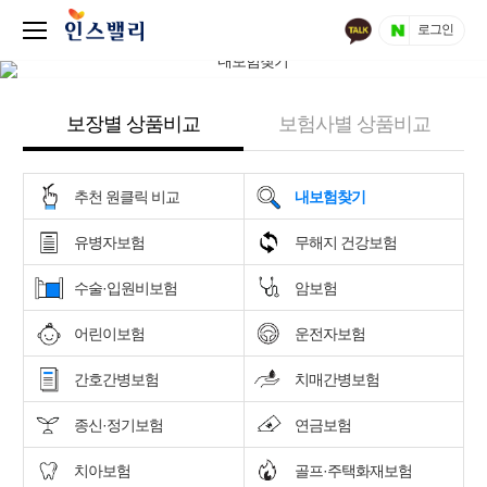
로그인
보장별 상품비교
보험사별 상품비교
추천 원클릭 비교
내보험찾기
유병자보험
무해지 건강보험
수술·입원비보험
암보험
어린이보험
운전자보험
간호간병보험
치매간병보험
종신·정기보험
연금보험
치아보험
골프·주택화재보험