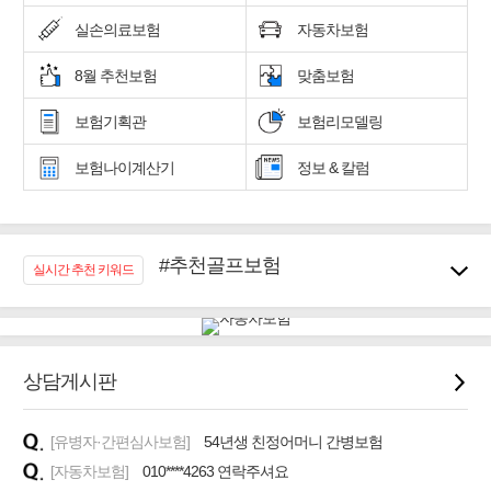
실손의료보험
자동차보험
8월 추천보험
맞춤보험
보험기획관
보험리모델링
보험나이계산기
정보 & 칼럼
#추천골프보험
실시간 추천 키워드
#우리집 화재, 도난대비
#노후대비 연금재테크!
#임플란트, 치아치료보장
#어린이 종합보장
상담게시판
#교통사고대비 운전자보험
#무해지 건강보험
[유병자·간편심사보험]
#바뀌기전에 4세대 가입
54년생 친정어머니 간병보험
[자동차보험]
010****4263 연락주셔요