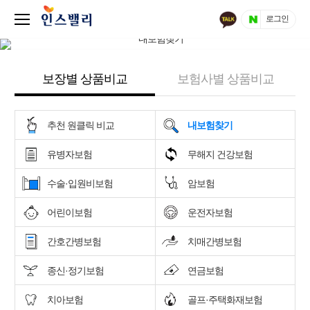
로그인
보장별 상품비교
보험사별 상품비교
추천 원클릭 비교
내보험찾기
유병자보험
무해지 건강보험
수술·입원비보험
암보험
어린이보험
운전자보험
간호간병보험
치매간병보험
종신·정기보험
연금보험
치아보험
골프·주택화재보험