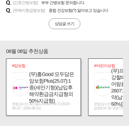
[간호간병보험]
부부 간병보험 문의합니다.
[무해지환급형보험]
종합 건강보험(?) 알아보고 있습니다
상담글 쓰기
08월 08일 추천상품
#암보험
#어린이보험
(무)프
(무)흥Good 모두담은
강할때
암보험Plus(25.07):1
어람플
종(세만기형)(납입후
2607:
해약환급금지급형의
약(납입
50%지급형)
50%))
준법감시인 확인필L250922-09-72 (2025-
준법감시인확인필_제2026
09-22 ~ 2026-09-21)
(2026.07.20~2027.07.19